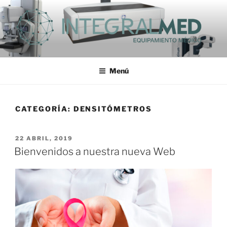
Saltar
al
contenido
INTEGRALMED S.A.
Menú
CATEGORÍA:
DENSITÓMETROS
PUBLICADO
22 ABRIL, 2019
EL
Bienvenidos a nuestra nueva Web