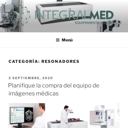
Saltar
al
contenido
INTEGRALMED S.A.
Menú
CATEGORÍA:
RESONADORES
PUBLICADO
2 SEPTIEMBRE, 2020
EL
Planifique la compra del equipo de
imágenes médicas