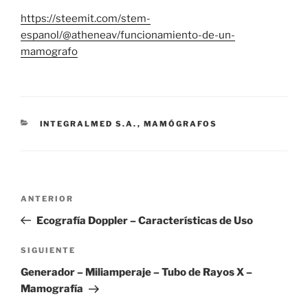
https://steemit.com/stem-
espanol/@atheneav/funcionamiento-de-un-
mamografo
CATEGORÍAS
INTEGRALMED S.A.
,
MAMÓGRAFOS
Navegación
Entrada
ANTERIOR
de
anterior:
Ecografía Doppler – Características de Uso
entradas
Siguiente
SIGUIENTE
entrada
Generador – Miliamperaje – Tubo de Rayos X –
Mamografía